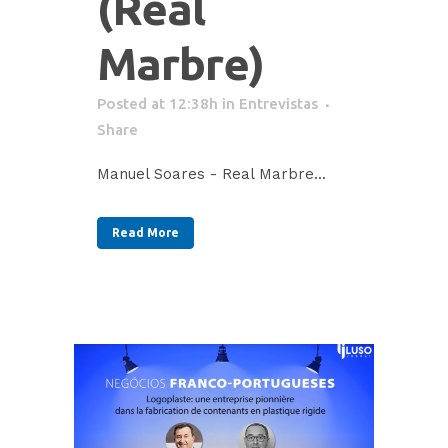
(Real
Marbre)
Posted at 12:38h
in
Entrevistas
Share
Manuel Soares - Real Marbre...
Read More