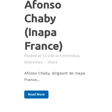
Afonso
Chaby
(Inapa
France)
Posted at 12:24h
in
Entrevistas
,
Interviews
Share
Afonso Chaby, dirigeant de Inapa
France...
Read More