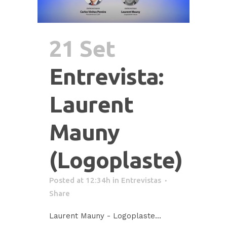
21 Set
Entrevista:
Laurent
Mauny
(Logoplaste)
Posted at 12:34h
in
Entrevistas
Share
Laurent Mauny - Logoplaste...