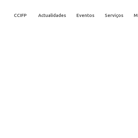
CCIFP
Actualidades
Eventos
Serviços
M