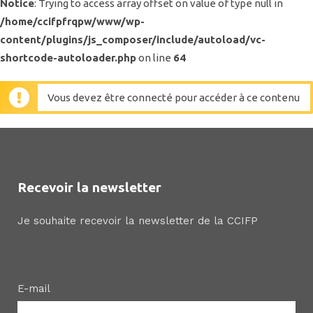
Notice
: Trying to access array offset on value of type null in
/home/ccifpfrqpw/www/wp-
content/plugins/js_composer/include/autoload/vc-
shortcode-autoloader.php
on line
64
Vous devez être connecté pour accéder à ce contenu
Recevoir la newsletter
Je souhaite recevoir la newsletter de la CCIFP
E-mail