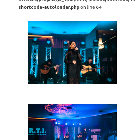
shortcode-autoloader.php
on line
64