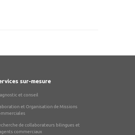
ervices sur-mesure
agnostic et conseil
aboration et Organisation de Missions
ommerciales
cherche de collaborateurs bilingues et
agents commerciaux