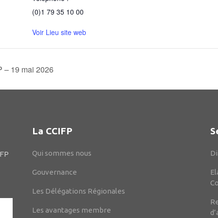
(0)1 79 35 10 00
Voir Lieu site web
FP – 19 mai 2026
La CCIFP
S
Qui sommes nous
Di
IFP
Gouvernance
El
C
Les Délégations Régionales
Re
Les avantages membre
d’