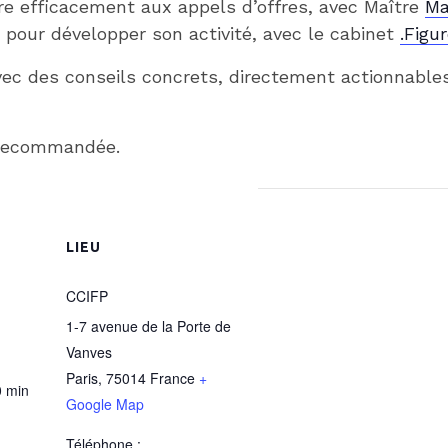
e efficacement aux appels d’offres, avec Maître
Ma
er pour développer son activité, avec le cabinet
.Figu
ec des conseils concrets, directement actionnables
n recommandée.
LIEU
CCIFP
1-7 avenue de la Porte de
Vanves
Paris
,
75014
France
+
0 min
Google Map
Téléphone :