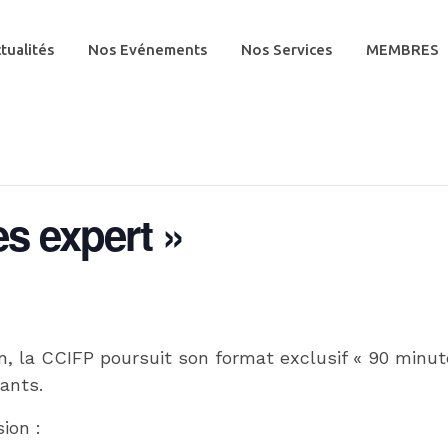
tualités
Nos Evénements
Nos Services
MEMBRES
es expert »
n, la CCIFP poursuit son format exclusif « 90 minut
eants.
ion :