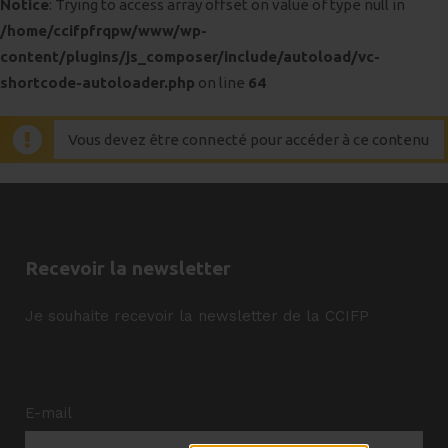
Notice
: Trying to access array offset on value of type null in
/home/ccifpfrqpw/www/wp-
content/plugins/js_composer/include/autoload/vc-
shortcode-autoloader.php
on line
64
Vous devez être connecté pour accéder à ce contenu
Recevoir la newsletter
Je souhaite recevoir la newsletter de la CCIFP
E-mail