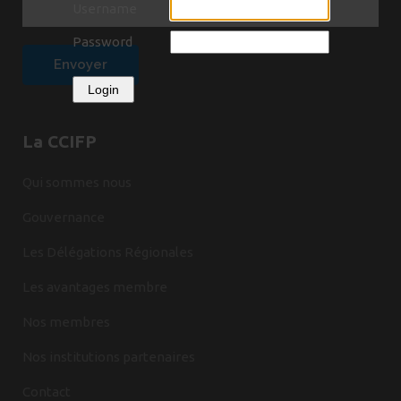
Username
Password
Login
La CCIFP
Qui sommes nous
Gouvernance
Les Délégations Régionales
Les avantages membre
Nos membres
Nos institutions partenaires
Contact