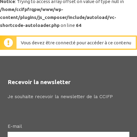
Notice
: Trying to access array offset on value of type null in
/home/ccifpfrqpw/www/wp-
content/plugins/js_composer/include/autoload/vc-
shortcode-autoloader.php
on line
64
Vous devez être connecté pour accéder à ce contenu
Recevoir la newsletter
Je souhaite recevoir la newsletter de la CCIFP
E-mail