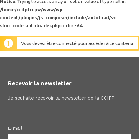
Notice
: Trying to access array offset on value of type null in
/home/ccifpfrqpw/www/wp-
content/plugins/js_composer/include/autoload/vc-
shortcode-autoloader.php
on line
64
Vous devez être connecté pour accéder à ce contenu
Recevoir la newsletter
Je souhaite recevoir la newsletter de la CCIFP
E-mail