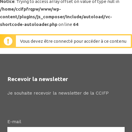
Notice
: Trying to access array offset on value of type null in
/home/ccifpfrqpw/www/wp-
content/plugins/js_composer/include/autoload/vc-
shortcode-autoloader.php
on line
64
Vous devez être connecté pour accéder à ce contenu
Recevoir la newsletter
Je souhaite recevoir la newsletter de la CCIFP
E-mail