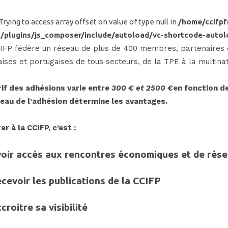
 Trying to access array offset on value of type null in
/home/ccifp
/plugins/js_composer/include/autoload/vc-shortcode-autol
IFP fédère un réseau de plus de 400 membres, partenaires éc
aises et portugaises de tous secteurs, de la TPE à la multinat
rif des adhésions varie entre
300 € et 2500 €
en fonction de 
veau de l’adhésion détermine les avantages.
er à
la CC
IFP, c’est :
voir accès aux rencontres économiques et de rés
cevoir les publications de la CCIFP
croitre sa
visibilit
é