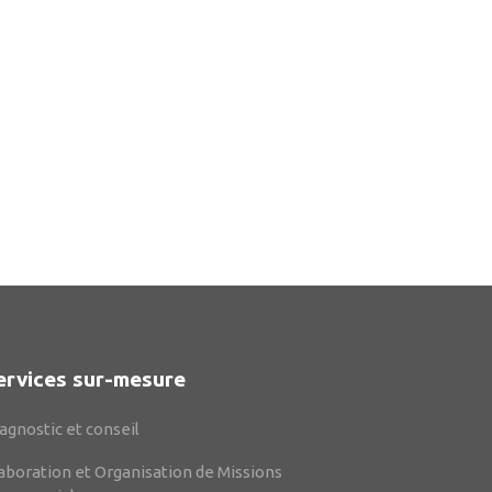
ervices sur-mesure
agnostic et conseil
aboration et Organisation de Missions