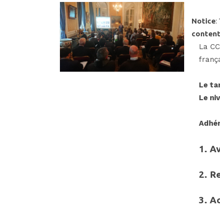
Notice
:
content
La CC
franç
Le ta
Le ni
Adhér
1. A
2.
Re
3.
Ac