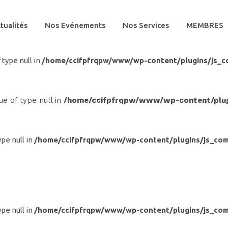
tualités
Nos Evénements
Nos Services
MEMBRES
 type null in
/home/ccifpfrqpw/www/wp-content/plugins/js_c
ue of type null in
/home/ccifpfrqpw/www/wp-content/plugi
ype null in
/home/ccifpfrqpw/www/wp-content/plugins/js_com
ype null in
/home/ccifpfrqpw/www/wp-content/plugins/js_com