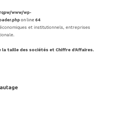
frqpw/www/wp-
oader.php
on line
64
onomiques et institutionnels, entreprises
ionale.
la taille des sociétés et Chiffre d’Affaires.
eautage