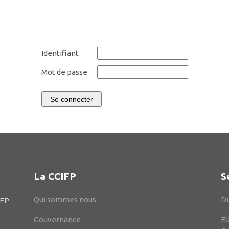
Identifiant
Mot de passe
Se connecter
La CCIFP
S
Qui sommes nous
Di
IFP
Gouvernance
El