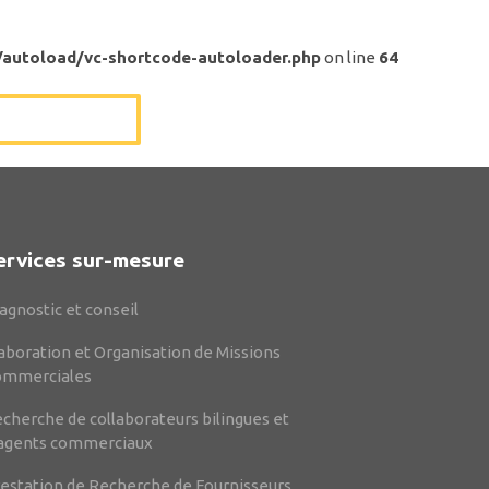
/autoload/vc-shortcode-autoloader.php
on line
64
ervices sur-mesure
agnostic et conseil
aboration et Organisation de Missions
ommerciales
cherche de collaborateurs bilingues et
agents commerciaux
estation de Recherche de Fournisseurs