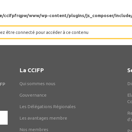
e/ccifpfrqpw/www/wp-content/plugins/js_composer/include
ez être connecté pour accéder à ce contenu
La CCIFP
S
Qui sommes nous
Di
IFP
Gouvernance
El
C
Les Délégations Régionales
Re
Les avantages membre
d’
Nos membres
Pr