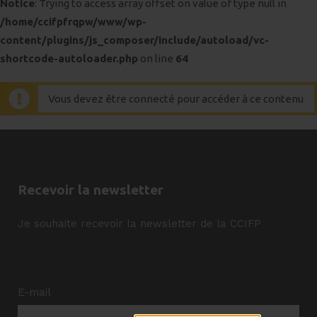
Notice
: Trying to access array offset on value of type null in
/home/ccifpfrqpw/www/wp-
content/plugins/js_composer/include/autoload/vc-
shortcode-autoloader.php
on line
64
Vous devez être connecté pour accéder à ce contenu
Recevoir la newsletter
Je souhaite recevoir la newsletter de la CCIFP
E-mail