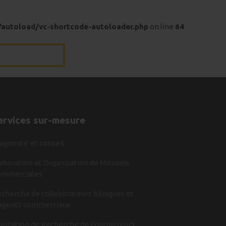
/autoload/vc-shortcode-autoloader.php
on line
64
ervices sur-mesure
agnostic et conseil
aboration et Organisation de Missions
ommerciales
cherche de collaborateurs bilingues et
agents commerciaux
estation de Recherche de Fournisseurs