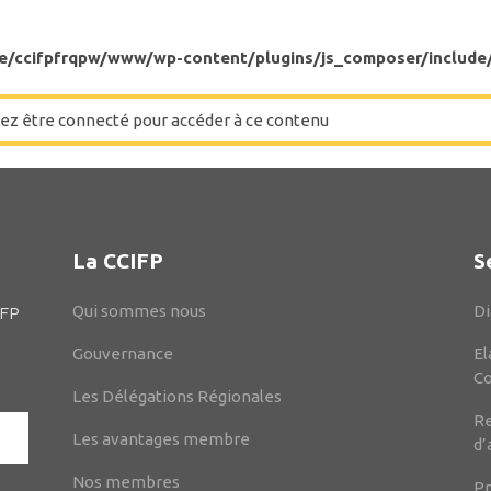
e/ccifpfrqpw/www/wp-content/plugins/js_composer/include
ez être connecté pour accéder à ce contenu
La CCIFP
S
Qui sommes nous
Di
IFP
Gouvernance
El
C
Les Délégations Régionales
Re
Les avantages membre
d’
Nos membres
Pr