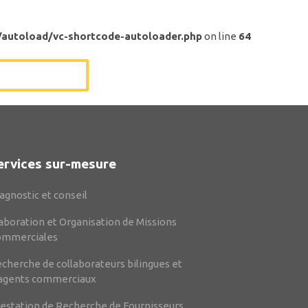
/autoload/vc-shortcode-autoloader.php
on line
64
ervices sur-mesure
agnostic et conseil
aboration et Organisation de Missions
ommerciales
cherche de collaborateurs bilingues et
agents commerciaux
estation de Recherche de Fournisseurs