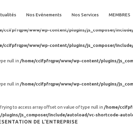
tualités
Nos Evénements
Nos Services
MEMBRES
e/ccifpfrqpw/www/wp-content/plugins/js_composer/include
e/ccifpfrqpw/www/wp-content/plugins/js_composer/include
ype null in
/home/ccifpfrqpw/www/wp-content/plugins/js_com
ype null in
/home/ccifpfrqpw/www/wp-content/plugins/js_com
 Trying to access array offset on value of type null in
/home/ccifp
/plugins/js_composer/include/autoload/vc-shortcode-autol
ÉSENTATION DE L’ENTREPRISE