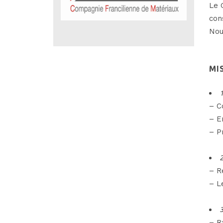
Le 
con
Nou
MI
1
– C
– E
– P
2
– R
– L
3
– R