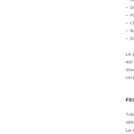
– D
– P
– C
– N
– D
Le 
est
Vou
cor
PR
Trè
Véh
La 