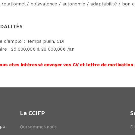
 relationnel / polyvalence / autonomie / adaptabilité / bon e
DALITÉS
e d’emploi : Temps plein, CDI
aire : 25 000,00€ à 28 000,00€ /an
vous etes intéressé envoyer vos CV et lettre de motivation 
La CCIFP
S
Qui sommes nous
Di
IFP