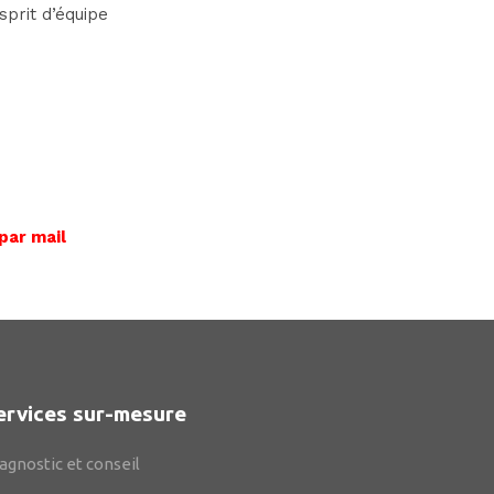
sprit d’équipe
par mail
ervices sur-mesure
agnostic et conseil