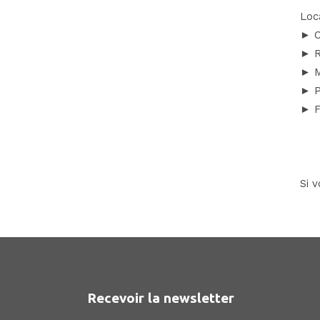
Loc
► C
► R
► M
► P
► F
Si 
Recevoir la newsletter