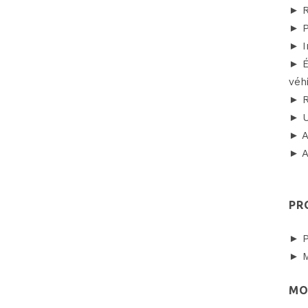
► R
► P
► I
► É
véh
► R
► U
► A
► A
PR
► P
► M
MO