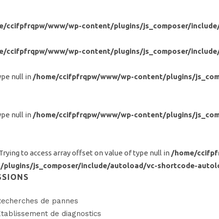
e/ccifpfrqpw/www/wp-content/plugins/js_composer/include
e/ccifpfrqpw/www/wp-content/plugins/js_composer/include
ype null in
/home/ccifpfrqpw/www/wp-content/plugins/js_com
ype null in
/home/ccifpfrqpw/www/wp-content/plugins/js_com
 Trying to access array offset on value of type null in
/home/ccifp
/plugins/js_composer/include/autoload/vc-shortcode-autol
SSIONS
echerches de pannes
tablissement de diagnostics