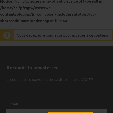
Notice
: Trying to access array offset on value of type null in
/home/ccifpfrqpw/www/wp-
content/plugins/js_composer/include/autoload/vc-
shortcode-autoloader.php
on line
64
Vous devez être connecté pour accéder à ce contenu
Recevoir la newsletter
Je souhaite recevoir la newsletter de la CCIFP
E-mail