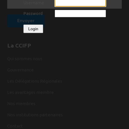
Username
Password
Login
La CCIFP
Qui sommes nous
Gouvernance
Les Délégations Régionales
Les avantages membre
Nos membres
Nos institutions partenaires
Contact