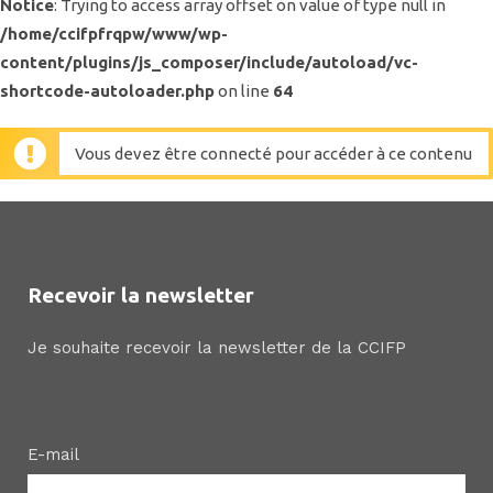
Notice
: Trying to access array offset on value of type null in
/home/ccifpfrqpw/www/wp-
content/plugins/js_composer/include/autoload/vc-
shortcode-autoloader.php
on line
64
Vous devez être connecté pour accéder à ce contenu
Recevoir la newsletter
Je souhaite recevoir la newsletter de la CCIFP
E-mail