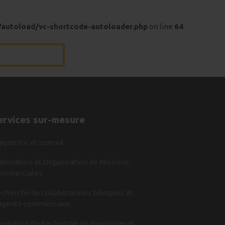
/autoload/vc-shortcode-autoloader.php
on line
64
ervices sur-mesure
agnostic et conseil
aboration et Organisation de Missions
ommerciales
cherche de collaborateurs bilingues et
agents commerciaux
estation de Recherche de Fournisseurs