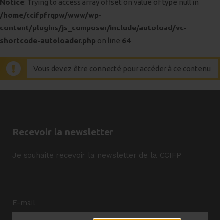
Notice
: Trying to access array offset on value of type null in
/home/ccifpfrqpw/www/wp-
content/plugins/js_composer/include/autoload/vc-
shortcode-autoloader.php
on line
64
Vous devez être connecté pour accéder à ce contenu
Recevoir la newsletter
Je souhaite recevoir la newsletter de la CCIFP
E-mail