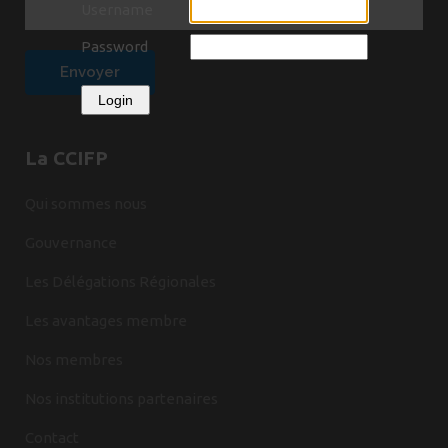
Username
Password
Login
La CCIFP
Qui sommes nous
Gouvernance
Les Délégations Régionales
Les avantages membre
Nos membres
Nos institutions partenaires
Contact