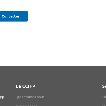
Contacter
La CCIFP
S
Qui sommes nous
Di
IFP