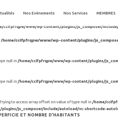
tualités
Nos Evénements
Nos Services
MEMBRES
e/ccifpfrqpw/www/wp-content/plugins/js_composer/include
n
/home/ccifpfrqpw/www/wp-content/plugins/js_composer
ype null in
/home/ccifpfrqpw/www/wp-content/plugins/js_com
ype null in
/home/ccifpfrqpw/www/wp-content/plugins/js_com
 Trying to access array offset on value of type null in
/home/ccifp
/plugins/js_composer/include/autoload/vc-shortcode-autol
PERFICIE ET NOMBRE D’HABITANTS