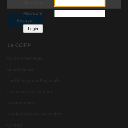
Username
Password
Login
La CCIFP
Qui sommes nous
Gouvernance
Les Délégations Régionales
Les avantages membre
Nos membres
Nos institutions partenaires
Contact