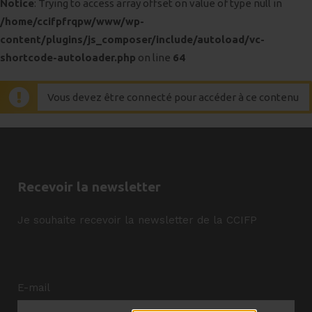
Notice
: Trying to access array offset on value of type null in
/home/ccifpfrqpw/www/wp-
content/plugins/js_composer/include/autoload/vc-
shortcode-autoloader.php
on line
64
Vous devez être connecté pour accéder à ce contenu
Recevoir la newsletter
Je souhaite recevoir la newsletter de la CCIFP
E-mail