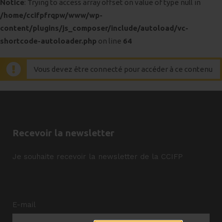
Notice
: Trying to access array offset on value of type null in
/home/ccifpfrqpw/www/wp-
content/plugins/js_composer/include/autoload/vc-
shortcode-autoloader.php
on line
64
Vous devez être connecté pour accéder à ce contenu
Recevoir la newsletter
Je souhaite recevoir la newsletter de la CCIFP
E-mail