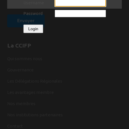
Username
Password
Login
La CCIFP
Qui sommes nous
Gouvernance
Les Délégations Régionales
Les avantages membre
Nos membres
Nos institutions partenaires
Contact