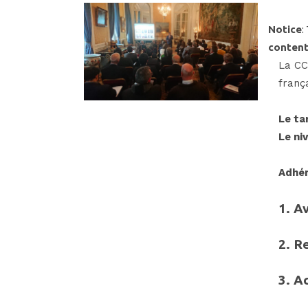
Notice
:
content
La CC
franç
Le ta
Le ni
Adhér
1. A
2.
Re
3.
Ac