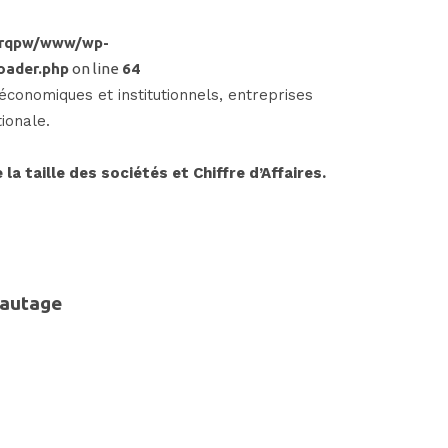
frqpw/www/wp-
oader.php
on line
64
onomiques et institutionnels, entreprises
ionale.
la taille des sociétés et Chiffre d’Affaires.
eautage