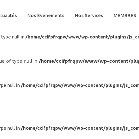
tualités
Nos Evénements
Nos Services
MEMBRES
 type null in
/home/ccifpfrqpw/www/wp-content/plugins/js_c
ue of type null in
/home/ccifpfrqpw/www/wp-content/plugi
ype null in
/home/ccifpfrqpw/www/wp-content/plugins/js_com
ype null in
/home/ccifpfrqpw/www/wp-content/plugins/js_com