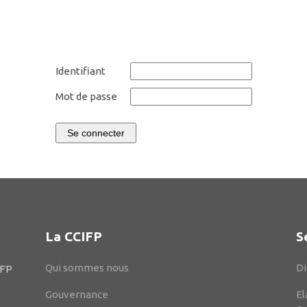
Identifiant
Mot de passe
Se connecter
La CCIFP
S
Qui sommes nous
Di
IFP
Gouvernance
El