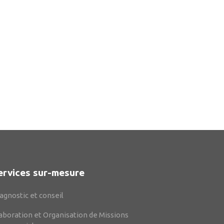
ervices sur-mesure
agnostic et conseil
aboration et Organisation de Missions