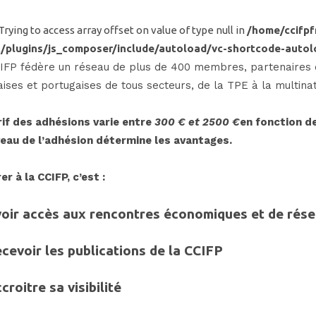
 Trying to access array offset on value of type null in
/home/ccifp
/plugins/js_composer/include/autoload/vc-shortcode-autol
IFP fédère un réseau de plus de 400 membres, partenaires éc
aises et portugaises de tous secteurs, de la TPE à la multinat
rif des adhésions varie entre
300 € et 2500 €
en fonction de 
veau de l’adhésion détermine les avantages.
er à
la CC
IFP, c’est :
voir accès aux rencontres économiques et de rés
cevoir les publications de la CCIFP
croitre sa
visibilit
é