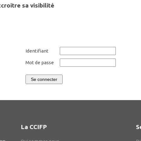
croitre sa
visibilit
é
Identifiant
Mot de passe
Se connecter
La CCIFP
S