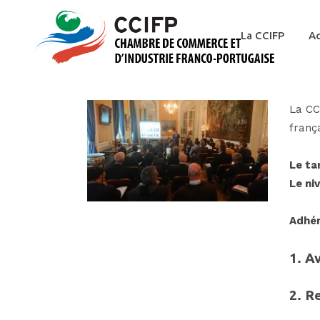
La CCIFP
Ac
La CC
franç
Le ta
Le ni
Adhér
1. A
2.
Re