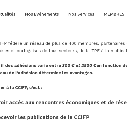
tualités
Nos Evénements
Nos Services
MEMBRES
IFP fédère un réseau de plus de 400 membres, partenaires éc
aises et portugaises de tous secteurs, de la TPE à la multinat
rif des adhésions varie entre
300 € et 2500 €
en fonction de 
veau de l’adhésion détermine les avantages.
er à
la CC
IFP, c’est :
voir accès aux rencontres économiques et de rés
cevoir les publications de la CCIFP