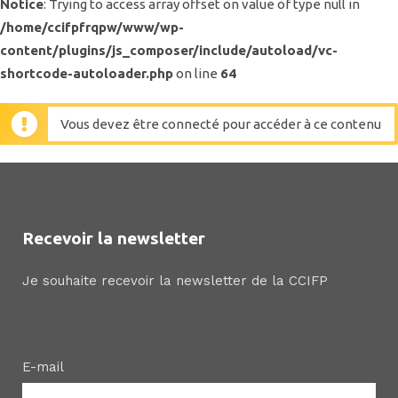
Notice
: Trying to access array offset on value of type null in
/home/ccifpfrqpw/www/wp-
content/plugins/js_composer/include/autoload/vc-
shortcode-autoloader.php
on line
64
Vous devez être connecté pour accéder à ce contenu
Recevoir la newsletter
Je souhaite recevoir la newsletter de la CCIFP
E-mail