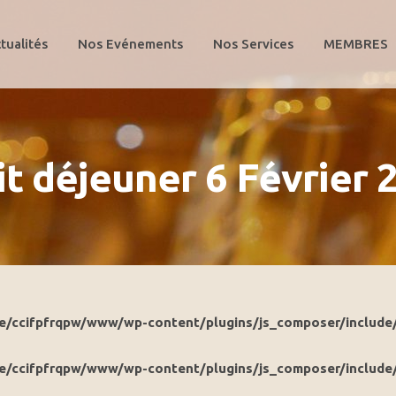
tualités
Nos Evénements
Nos Services
MEMBRES
it déjeuner 6 Février 
e/ccifpfrqpw/www/wp-content/plugins/js_composer/include
e/ccifpfrqpw/www/wp-content/plugins/js_composer/include