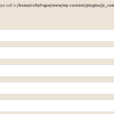
ype null in
/home/ccifpfrqpw/www/wp-content/plugins/js_com