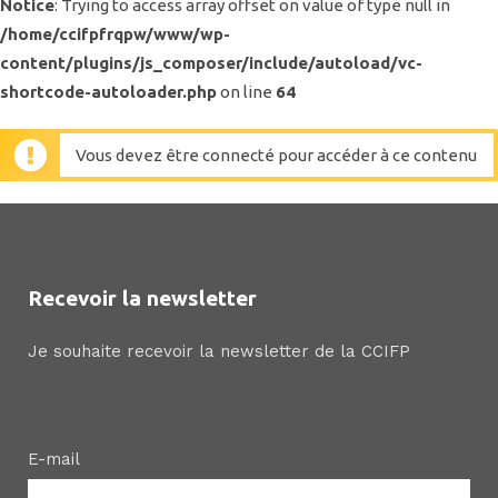
Notice
: Trying to access array offset on value of type null in
/home/ccifpfrqpw/www/wp-
content/plugins/js_composer/include/autoload/vc-
shortcode-autoloader.php
on line
64
Vous devez être connecté pour accéder à ce contenu
Recevoir la newsletter
Je souhaite recevoir la newsletter de la CCIFP
E-mail