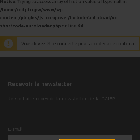
Notice
: Trying to access array offset on value of type null in
/home/ccifpfrqpw/www/wp-
content/plugins/js_composer/include/autoload/vc-
shortcode-autoloader.php
on line
64
Vous devez être connecté pour accéder à ce contenu
Recevoir la newsletter
Je souhaite recevoir la newsletter de la CCIFP
E-mail