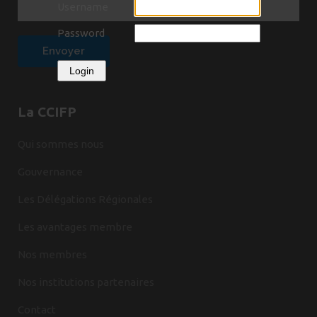
Username
Password
Login
La CCIFP
Qui sommes nous
Gouvernance
Les Délégations Régionales
Les avantages membre
Nos membres
Nos institutions partenaires
Contact