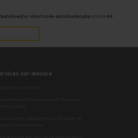
/autoload/vc-shortcode-autoloader.php
on line
64
ervices sur-mesure
agnostic et conseil
aboration et Organisation de Missions
ommerciales
cherche de collaborateurs bilingues et
agents commerciaux
estation de Recherche de Fournisseurs