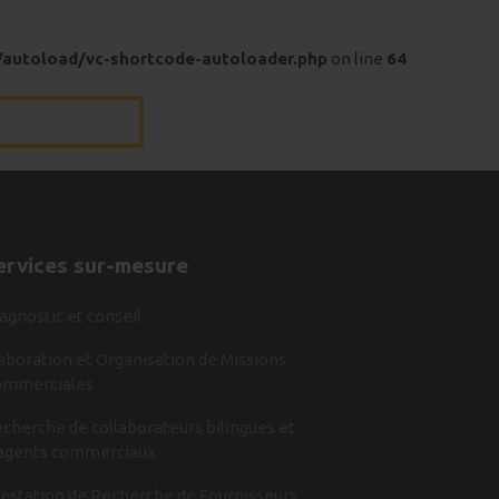
/autoload/vc-shortcode-autoloader.php
on line
64
ervices sur-mesure
agnostic et conseil
aboration et Organisation de Missions
ommerciales
cherche de collaborateurs bilingues et
agents commerciaux
estation de Recherche de Fournisseurs