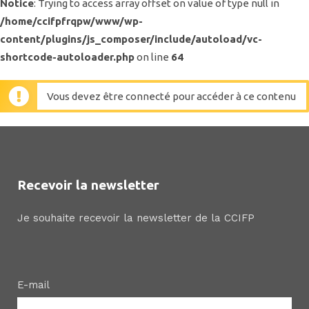
Notice
: Trying to access array offset on value of type null in
/home/ccifpfrqpw/www/wp-
content/plugins/js_composer/include/autoload/vc-
shortcode-autoloader.php
on line
64
Vous devez être connecté pour accéder à ce contenu
Recevoir la newsletter
Je souhaite recevoir la newsletter de la CCIFP
E-mail